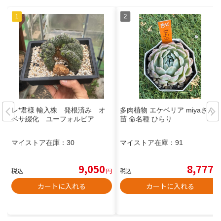
レ*君様 輸入株 発根済み オ
多肉植物 エケベリア miyaさん
ベサ綴化 ユーフォルビア
苗 命名種 ひらり
マイストア在庫：
30
マイストア在庫：
91
9,050
8,777
税込
円
税込
円
カートに入れる
カートに入れる