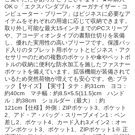
OK☺️︎「エクスパンダブル・オーガナイザー・コ
ンピューター・ブリーフ」はビジネスに必要なア
イテムをそれぞれの用途に応じて収納できます。
取り外し可能な最大15インチまでのPCスリーブ
や、アコーディオンタイプの書類仕切りを装備
し、優れた実用性の高いブリーフです。保護パッ
ド入りのタブレット用ポケットとビジネス・アク
セサリーのための複数のポケットや傘やペットボ
トルの収納に便利な防水加工を施したファスナー
ポケットを備えています。拡張機能が装備されて
いるため突然荷物が増えても安心です。色: ブラ
ック【サイズ】【実寸】タテ：約31cm ヨコ：
約40cm マチ幅：約8.5×5.5(11.5)cm ハンド
ル：約38cm ショルダー（最大）：約
121cm【仕様】外側：ZIPポケット3、ポケット
2、アド・ア・バッグ・スリーブメイン1：ペン
差し2、ポケット4、カード入れ3メイン2：オー
プンポケット3、ポケット1、ZIPポケット1※ 正