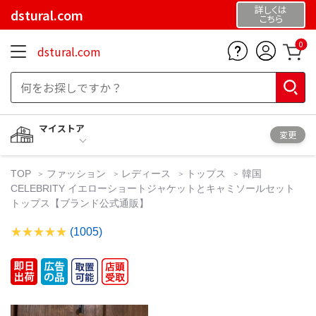
詳しくは
dstural.com
こちら
0
dstural.com
マイストア
変更
TOP
ファッション
レディース
トップス
韓国
CELEBRITY イエローショートジャケットとキャミソールセット
トップス【ブランド公式通販】
(1005)