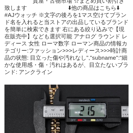
質屋・古物市場 ☆まとめ買い割引き
致します ⬇️他の商品はこちら⬇️
#AJウォッチ ※文字の後ろを1マス空けてブラン
ド名を入れると当ストアの出品しているブランド
を簡単に検索できます 右にある絞り込みで【現
在販売中】なども選択可能 アナログ ラウンド レ
ディース 女性 ローマ数字 ローマン商品の情報カ
テゴリー:ファッション>>>レディース>>>時計商
品の状態: 目立った傷や汚れなし","subname":"細
かな使用感・傷・汚れはあるが、目立たないブラ
ンド: アンクライン