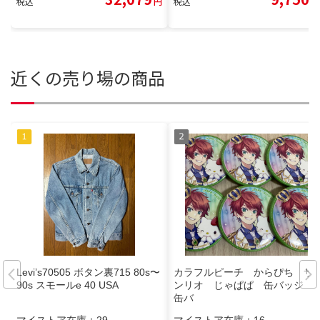
税込
円
税込
円
近くの売り場の商品
Levi’s70505 ボタン裏715 80s〜
カラフルピーチ からぴち サ
90s スモールe 40 USA
ンリオ じゃぱぱ 缶バッジ
缶バ
マイストア在庫：
29
マイストア在庫：
16