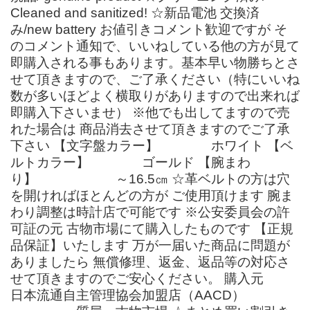
Cleaned and sanitized! ☆新品電池 交換済
み/new battery お値引きコメント歓迎ですが そ
のコメント通知で、いいねしている他の方が見て
即購入される事もあります。基本早い物勝ちとさ
せて頂きますので、ご了承ください（特にいいね
数が多いほどよく横取りがありますので出来れば
即購入下さいませ） ※他でも出してますので売
れた場合は 商品消去させて頂きますのでご了承
下さい 【文字盤カラー】 ホワイト 【ベ
ルトカラー】 ゴールド 【腕まわ
り】 ～16.5㎝ ☆革ベルトの方は穴
を開ければほとんどの方が ご使用頂けます 腕ま
わり調整は時計店で可能です ※公安委員会の許
可証の元 古物市場にて購入したものです 【正規
品保証】いたします 万が一届いた商品に問題が
ありましたら 無償修理、返金、返品等の対応さ
せて頂きますのでご安心ください。 購入元
日本流通自主管理協会加盟店（AACD）