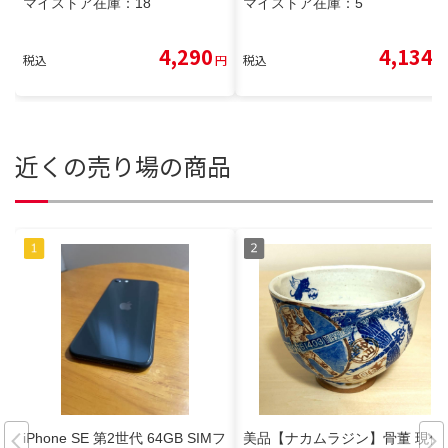
マイストア在庫：
18
マイストア在庫：
5
4,290
4,134
税込
円
税込
円
近くの売り場の商品
iPhone SE 第2世代 64GB SIMフ
美品【ナカムラジン】骨董 現代