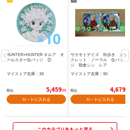
HUNTER×HUNTER キルア オ
サカモトデイズ 街歩き シー
ールスター缶バッジ ②
クレット ノーマル 缶バッ
ジ 朝倉シン レア
マイストア在庫：
38
マイストア在庫：
90
5,459
4,679
税込
円
税込
円
カートに入れる
カートに入れる
このカテゴリをもっと見る