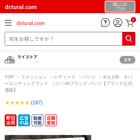
詳しくは
dstural.com
こちら
0
dstural.com
マイストア
変更
TOP
ファッション
レディース
パンツ
＠お108 ネバ
ーエンディングランド パンツMブラック パンツ【ブランド公式
通販】
(187)