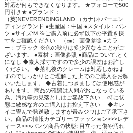
対応が何もできなくなります。 ★フォローで500
円引き★ ●ブランド：
（英)NEVERENDINGLAND （カナ)ネバーエン
ディングランド ●生産国：中国 ●スタイル：パン
ツ ●サイズ:M ※ご購入前に必ず以下の平置き採
寸をご確認ください。（㎝） 画像参照 ●カラ
ー：ブラック ※色の映りは多少異なることがご
ざいます。 ●素材：画像参照 ●商品について:とく
になし ◆素人採寸ですので多少の誤差はお許し
ください。 ◆落札後のクレームは対応しかねま
すのでしっかりとご理解した上でのご購入をお願
いいたします。 ◆古着につきましては使用感が
あります。 商品の確認は人間がおこなっている
為、汚れ等の見落としはご容赦下さい。 特に状
態に敏感な方のご購入はお控え下さい。 ◆キレ
イに畳んで発送致しますが畳みジワはご了承下さ
い。商品の情報カテゴリー:ファッション>>>レデ
ィース>>>パンツ商品の状態: 目立った傷や汚れ