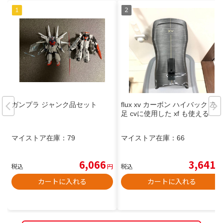
ガンプラ ジャンク品セット
flux xv カーボン ハイバック 左
足 cvに使用した xf も使える
マイストア在庫：
79
マイストア在庫：
66
6,066
3,641
税込
円
税込
円
カートに入れる
カートに入れる