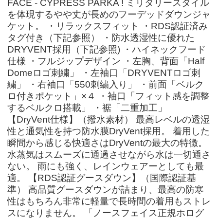
FACE - CYPRESS PARKA ! ミリタリースタイル
を体現するやや丈が長めのフーデッドダウンジャ
ケット。 ・リラックスフィット ・RDS認証済み
タグ付き（下記参照） ・防水透湿性に優れた
DRYVENT採用（下記参照) ・ハイネックフード
仕様 ・フルジップデザイン ・左胸、背面「Half
Domeロゴ刺繍」 ・左袖口「DRYVENTロゴ刺
繍」 ・右袖口「550刺繍入り」 ・前面「ベルク
ロ付きポケット」×４ ・袖口「フィット感を調整
するベルクロ搭載」 ・裾「二重加工」
【DryVent仕様】（撥水素材） 最高レベルの透湿
性と通気性を持つ防水膜DryVent採用。 着用した
瞬間から感じる快適さはDryVentの最大の特徴。
水蒸気はスムーズに通過させながら水は一切通さ
ない。 雨にも強く、レインウェアーとしても最
適。 【RDS認証グースダウン】（国際認証基
準） 高品質グースダウンが詰まり、最高の防寒
性はもちろん非常に軽量で長時間の着用もストレ
スになりません。 「ノースフェイス正規ホログ