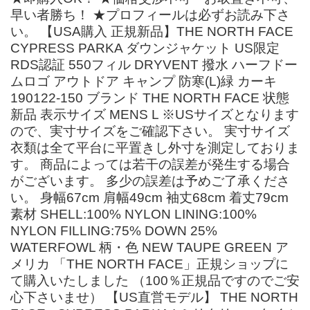
早い者勝ち！ ★プロフィールは必ずお読み下さ
い。 【USA購入 正規新品】THE NORTH FACE
CYPRESS PARKA ダウンジャケット US限定
RDS認証 550フィル DRYVENT 撥水 ハーフドー
ムロゴ アウトドア キャンプ 防寒(L)緑 カーキ
190122-150 ブランド THE NORTH FACE 状態
新品 表示サイズ MENS L ※USサイズとなります
ので、実寸サイズをご確認下さい。 実寸サイズ
衣類は全て平台に平置きし外寸を測定しておりま
す。 商品によっては若干の誤差が発生する場合
がございます。 多少の誤差は予めご了承くださ
い。 身幅67cm 肩幅49cm 袖丈68cm 着丈79cm
素材 SHELL:100% NYLON LINING:100%
NYLON FILLING:75% DOWN 25%
WATERFOWL 柄・色 NEW TAUPE GREEN ア
メリカ 「THE NORTH FACE」正規ショップに
て購入いたしました （100％正規品ですのでご安
心下さいませ） 【US直営モデル】 THE NORTH