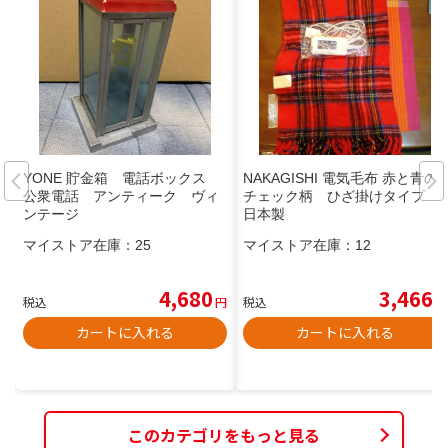
YONE 貯金箱 電話ボックス
NAKAGISHI 電気毛布 赤と青の
公衆電話 アンティーク ヴィ
チェック柄 ひざ掛けタイプ
ンテージ
日本製
マイストア在庫：
25
マイストア在庫：
12
4,680
3,466
税込
円
税込
円
カートに入れる
カートに入れる
このカテゴリをもっと見る