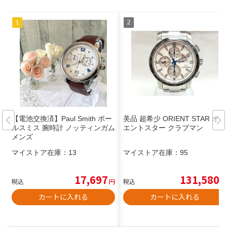
【電池交換済】Paul Smith ポー
美品 超希少 ORIENT STAR オリ
ルスミス 腕時計 ノッティンガム
エントスター クラブマン
メンズ
マイストア在庫：
13
マイストア在庫：
95
17,697
131,580
税込
円
税込
円
カートに入れる
カートに入れる