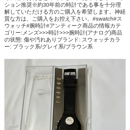
ション推奨※約30年前の時計である事を十分理
解していただける方のご購入を希望します。神経
質な方は、ご購入をお控え下さい。#swatch#ス
ウォッチ#腕時計#アンティーク商品の情報カテ
ゴリー:メンズ>>>時計>>>腕時計(アナログ)商品
の状態: 傷や汚れありブランド: スウォッチカラ
ー: ブラック系/グレイ系/ブラウン系