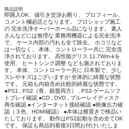
商品説明
即購入OK、値引き交渉お断り、 プロフィール、
コメント欄必読となります。 プロショップ施工
の 完全洗浄オーバーホール品になります。 素人
さんなどには無理な 業務用機器による完全洗浄
で、 ケース内部の汚れも全て除去、 ホコリなど
は一切なく、 本体、コントローラー共に 完全洗
浄されております。 高性能グリス 11.7Wm-kを
使用、 ヒートシンク調整 なども施されておりま
す。 本体、コントローラー共に 日本製で、少し
スレやキズはございますが 全体的に綺麗な状態
です。 元箱も内箱含め比較的綺麗な状態です。
●PS1 , PS2（青、銀盤両方） , PS3 ゲームソフ
トプレイ確認 ●CD , DVD , ブルーレイディスク
再生確認 ●インターネット接続確認 ●映像出力確
認（３色、HDMI確認） ●本体は横置きで検品い
たしております。 動作はPS2起動を含め全てOK
です。 保証も商品到着後3日間お付けいたしま