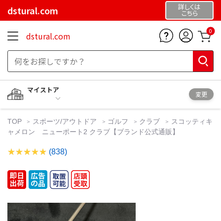
詳しくは
dstural.com
こちら
0
dstural.com
マイストア
変更
TOP
スポーツ/アウトドア
ゴルフ
クラブ
スコッティキ
ャメロン ニューポート2 クラブ【ブランド公式通販】
(838)