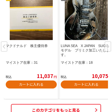
マクドナルド 株主優待券
LUNA SEA X JAPAN SUGIZO
モデル ブリミク加工いたしま
す。
マイストア在庫：
31
マイストア在庫：
18
11,037
10,075
税込
円
税込
円
カートに入れる
カートに入れる
このカテゴリをもっと見る