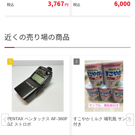
3,767
6,000
税込
円
税込
円
近くの売り場の商品
PENTAX ペンタックス AF-360F
すこやかミルク 哺乳瓶 サンプル
GZ ストロボ
付き