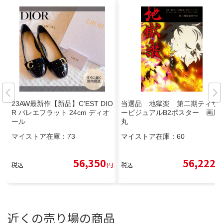
23AW最新作【新品】C’EST DIO
当選品 地獄楽 第二期ティザ
R バレエフラット 24cm ディオ
ービジュアルB2ポスター 画眉
ール
丸
マイストア在庫：
73
マイストア在庫：
60
56,350
56,222
税込
円
税込
円
近くの売り場の商品