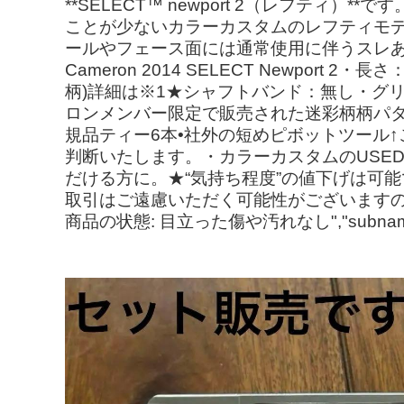
**SELECT™ newport 2（レフティ）
ことが少ないカラーカスタムのレフティモデル、
ールやフェース面には通常使用に伴うスレあ
Cameron 2014 SELECT Newpo
柄)詳細は※1★シャフトバンド：無し・グリ
ロンメンバー限定で販売された迷彩柄柄パタ
規品ティー6本•社外の短めピボットツール
判断いたします。・カラーカスタムのUSE
だける方に。★“気持ち程度”の値下げは可
取引はご遠慮いただく可能性がございますので
商品の状態: 目立った傷や汚れなし","subna