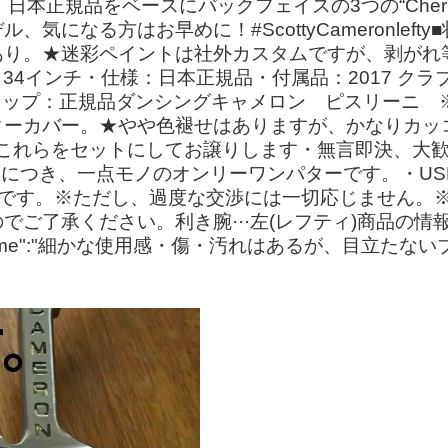
**です。日本正規品をベースにバックフェイスの3つの“Ch
気になる方はお早めに！#ScottyCameronlef
り。★迷彩ペイントは社外カスタムですが、剥がれ等な
rt 2・長さ：34インチ・仕様：日本正規品・付属品：201
ップ：正規品ダンシングキャメロン ピスリーニ ※1
ーカバー。★やや色褪せはありますが、かなりカッコい
↑これらをセットにしてお譲りします・無言即決、大
Dにつき、一点モノのオンリーワンパターです。・U
能です。※ただし、過度な交渉には一切応じません。
ご了承ください。利き腕···左(レフティ)商品の情報カ
me":"細かな使用感・傷・汚れはあるが、目立たないブランド: