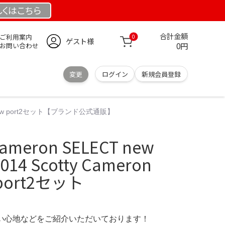
しくは
こちら
合計金額
ご利用案内
0
ゲスト様
0円
お問い合わせ
変更
ログイン
新規会員登録
LECT new port2セット【ブランド公式通販】
 Cameron SELECT new
14 Scotty Cameron
 port2セット
の使い心地などをご紹介いただいております！