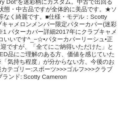
erry Dot”を迷彩柄にカスタム。中古で出回る
ty■状態・中古品ですが全体的に美品です。★ソ
く綺麗です。■仕様・モデル：Scotty
7 クラブキャメロンメンバー限定パターカバー(迷彩
 パターカバー詳細2017年にクラブキャメ
いです^_−☆•パターカバーリーシュ•正
歓迎ですが、「全てにご納得いただけた」と
SED品にご理解のある方、価値を感じていた
※「気持ち程度」が分からない方、今後のお
テゴリー:スポーツ>>>ゴルフ>>>クラブ
 Scotty Cameron