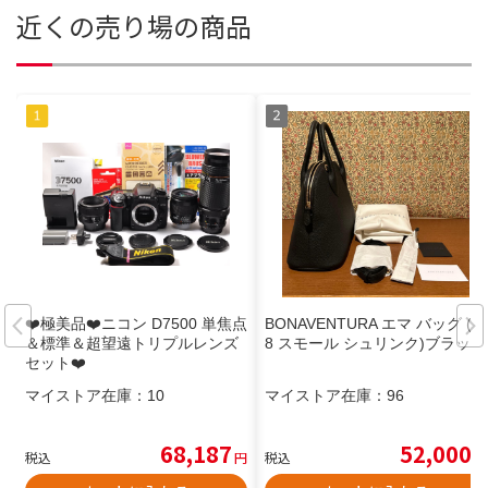
近くの売り場の商品
❤️極美品❤️ニコン D7500 単焦点
BONAVENTURA エマ バッグ (2
＆標準＆超望遠トリプルレンズ
8 スモール シュリンク)ブラック
セット❤️
マイストア在庫：
10
マイストア在庫：
96
68,187
52,000
税込
円
税込
円