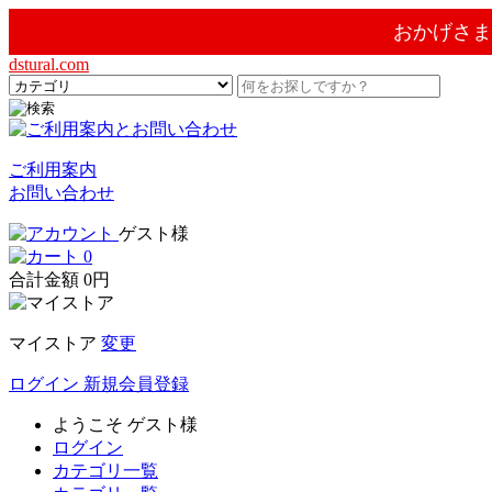
おかげさま
dstural.com
ご利用案内
お問い合わせ
ゲスト様
0
合計金額
0円
マイストア
変更
ログイン
新規会員登録
ようこそ
ゲスト様
ログイン
カテゴリ一覧